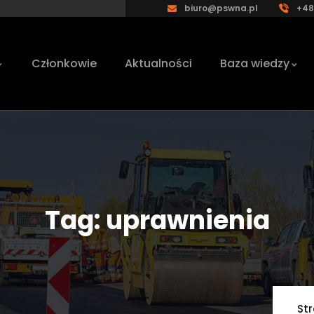
biuro@pswna.pl
+48
Członkowie
Aktualności
Baza wiedzy
Tag:
uprawnienia
St