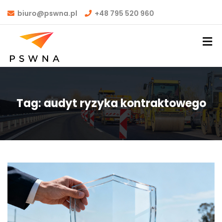
biuro@pswna.pl
+48 795 520 960
Tag:
audyt ryzyka kontraktowego