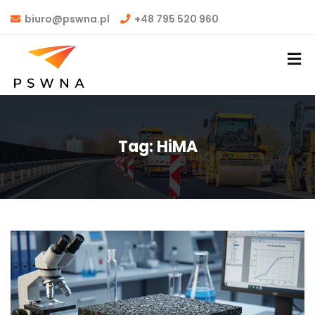
biuro@pswna.pl
+48 795 520 960
Tag:
HiMA