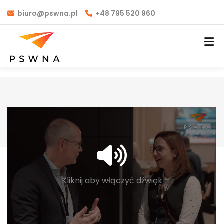
biuro@pswna.pl
+48 795 520 960
Kliknij aby włączyć dźwięk