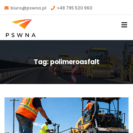
biuro@pswna.pl
+48 795 520 960
Tag:
polimeroasfalt