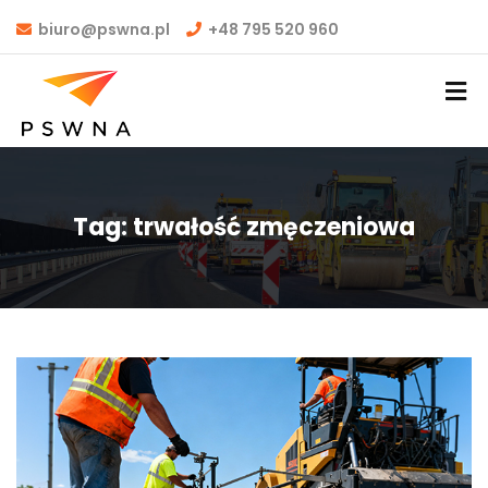
biuro@pswna.pl
+48 795 520 960
Tag:
trwałość zmęczeniowa