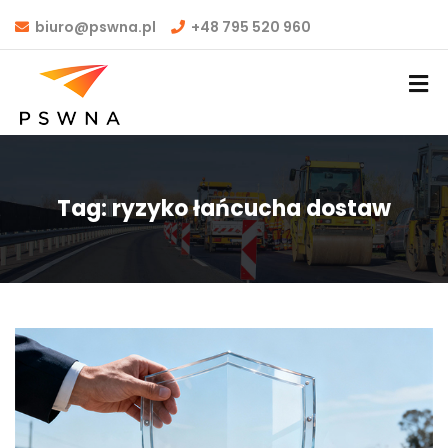
biuro@pswna.pl
+48 795 520 960
Tag:
ryzyko łańcucha dostaw