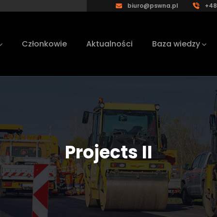
biuro@pswna.pl
+48
Członkowie
Aktualności
Baza wiedzy
Projects II