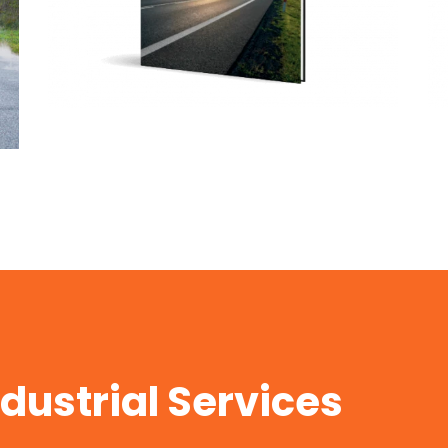
Lider jest jeden!
Nawierzchnie
asfaltowe
ndustrial Services