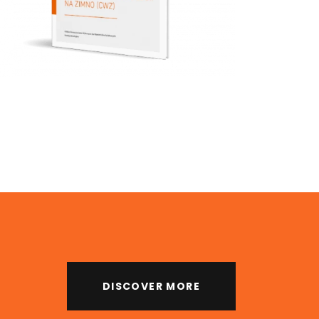
Cienkie
warstwy
układane w
technologii na
zimno
DISCOVER MORE