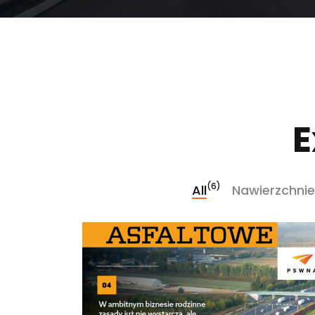
E
(6)
All
Nawierzchnie