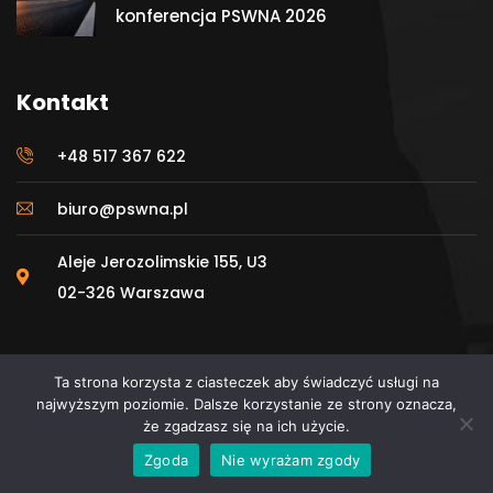
konferencja PSWNA 2026
Kontakt
+48 517 367 622
biuro@pswna.pl
Aleje Jerozolimskie 155, U3
02-326 Warszawa
Ta strona korzysta z ciasteczek aby świadczyć usługi na
najwyższym poziomie. Dalsze korzystanie ze strony oznacza,
że zgadzasz się na ich użycie.
© 2025 Polskie Stowarzyszenie Wykonawców
Zgoda
Nie wyrażam zgody
Nawierzchni Asfaltowych