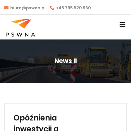
biuro@pswna.pl
+48 795 520 960
News II
Opóźnienia
inwestycji a