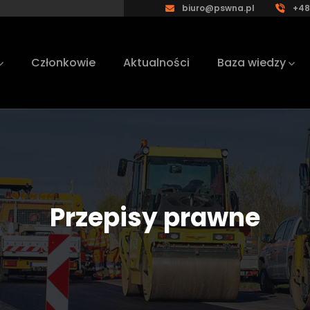
biuro@pswna.pl
+48
Członkowie
Aktualności
Baza wiedzy
Przepisy prawne