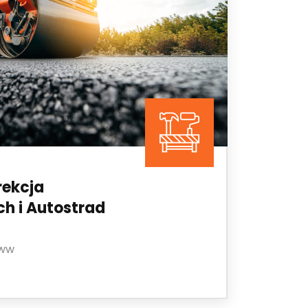
rekcja
h i Autostrad
www