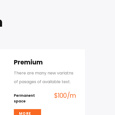
n
Premium
There are many new variatns
of pasages of available text.
$
100
/
m
Permanent
space
MORE