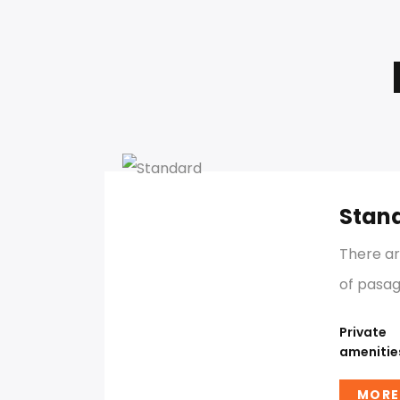
Stan
There a
of pasag
Private
amenitie
MORE