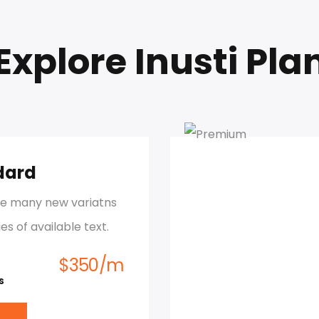
Explore Inusti Pla
dard
re many new variatns
es of available text.
$
350
/
m
s