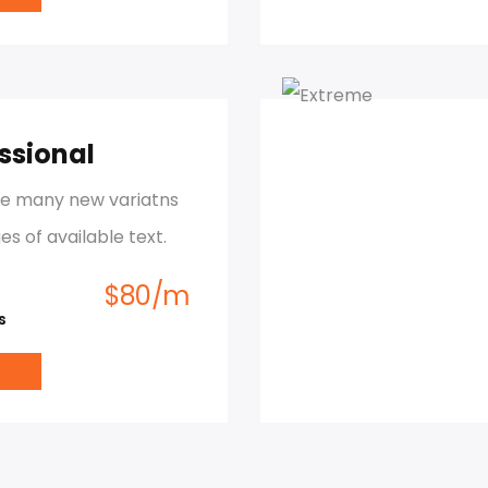
ssional
re many new variatns
es of available text.
$
80
/
m
s