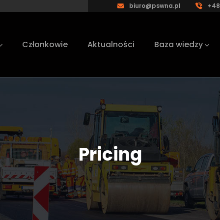
biuro@pswna.pl
+48
Członkowie
Aktualności
Baza wiedzy
Pricing