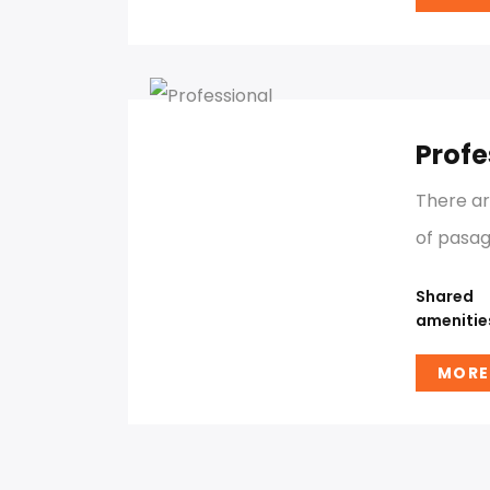
Profe
There a
of pasag
Shared
amenitie
MORE