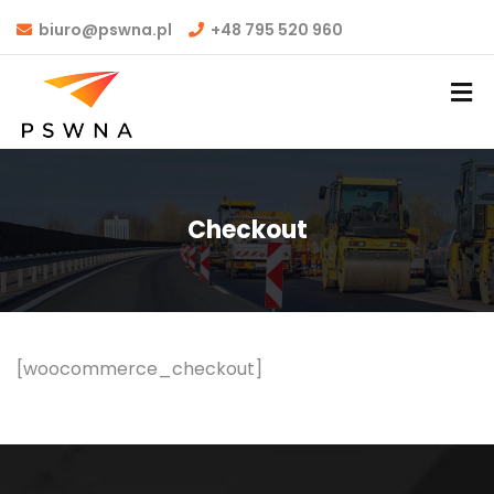
biuro@pswna.pl
+48 795 520 960
Checkout
[woocommerce_checkout]