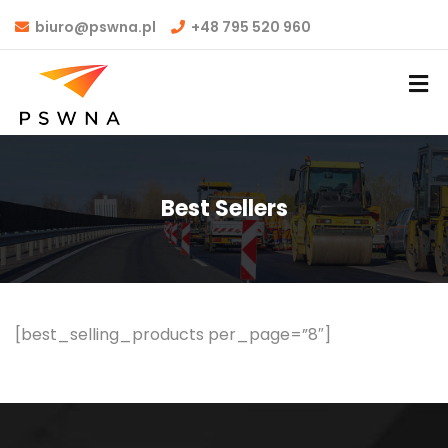
biuro@pswna.pl
+48 795 520 960
Best Sellers
[best_selling_products per_page=”8″]